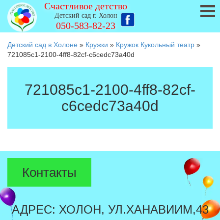
Счастливое детство
Детский сад г. Холон
050-583-82-23
Детский сад в Холоне
»
Кружки
»
Кружок Кукольный театр
»
721085c1-2100-4ff8-82cf-c6cedc73a40d
721085c1-2100-4ff8-82cf-
c6cedc73a40d
Контакты
АДРЕС: ХОЛОН, УЛ.ХАНАВИИМ,43