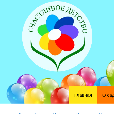
Главная
О са