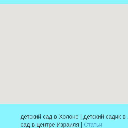
детский сад в Холоне | детский садик в
сад в центре Израиля |
Статьи