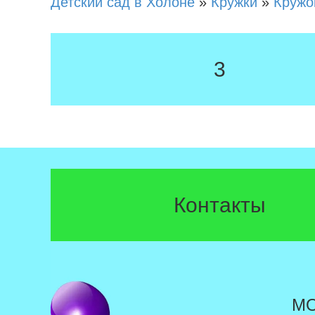
Детский сад в Холоне
»
Кружки
»
Кружо
3
Контакты
М