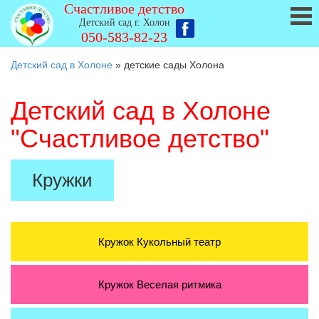
Счастливое детство
Детский сад г. Холон
050-583-82-23
Детский сад в Холоне
»
детские сады Холона
Детский сад
в Холоне
"Счастливое детство"
Кружки
Кружок
Кукольный театр
Кружок
Веселая ритмика