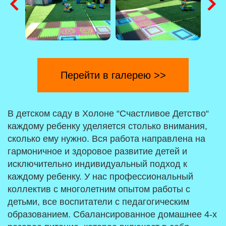
Перейти в галерею >>
В детском саду в Холоне “Счастливое Детство“
каждому ребенку уделяется столько внимания,
сколько ему нужно. Вся работа направлена на
гармоничное и здоровое развитие детей и
исключительно индивидуальный подход к
каждому ребенку. У нас профессиональный
коллектив с многолетним опытом работы с
детьми, все воспитатели с педагогическим
образованием. Сбалансированное домашнее 4-х