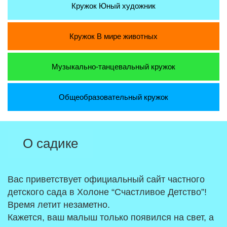
Кружок
Юный художник
Кружок
В мире животных
Музыкально-танцевальный
кружок
Общеобразовательный
кружок
О садике
Вас приветствует официальный сайт частного
детского сада в Холоне “Счастливое Детство”!
Время летит незаметно.
Кажется, ваш малыш только появился на свет, а