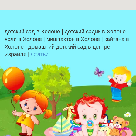
детский сад в Холоне | детский садик в Холоне |
ясли в Холоне | мишпахтон в Холоне | кайтана в
Холоне | домашний детский сад в центре
Израиля |
Статьи