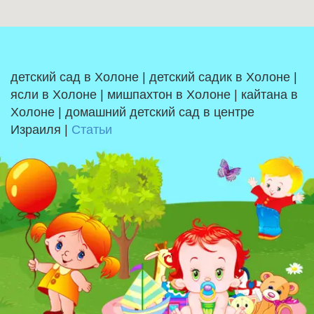
детский сад в Холоне | детский садик в Холоне |
ясли в Холоне | мишпахтон в Холоне | кайтана в
Холоне | домашний детский сад в центре
Израиля |
Статьи