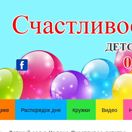
дике
Распорядок дня
Кружки
Видео
Н