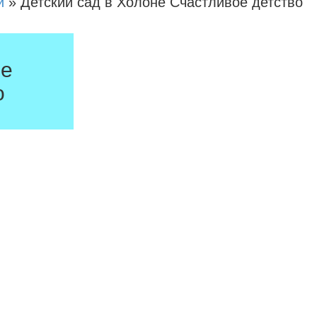
и
»
Детский сад в Холоне Счастливое детство
не
о