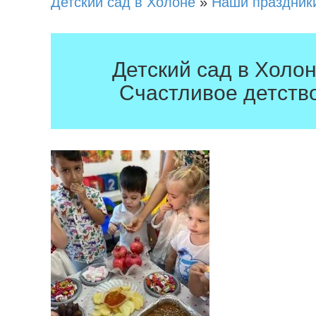
Детский сад в Холоне
»
Наши праздник
Детский сад в Холо
Счастливое детств