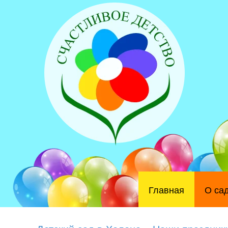
Главная
О са