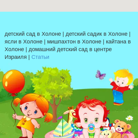
детский сад в Холоне | детский садик в Холоне |
ясли в Холоне | мишпахтон в Холоне | кайтана в
Холоне | домашний детский сад в центре
Израиля |
Статьи