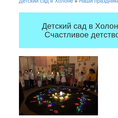
Детский сад в Холоне
»
Наши праздник
Детский сад в Холо
Счастливое детств