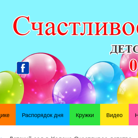
дике
Распорядок дня
Кружки
Видео
Н