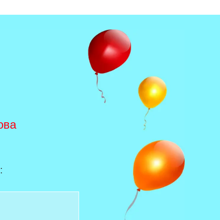
ова
: