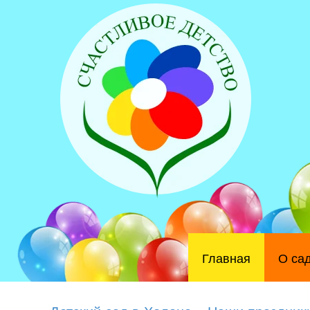
Главная
О са