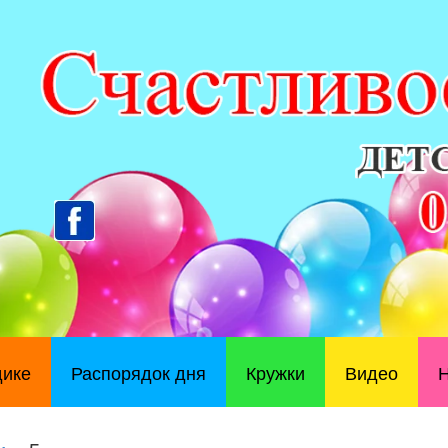
дике
Распорядок дня
Кружки
Видео
Н