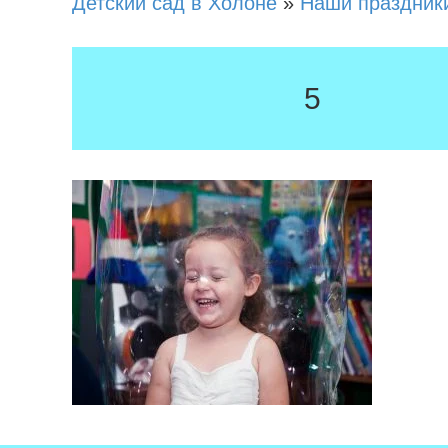
Детский сад в Холоне
»
Наши праздник
5