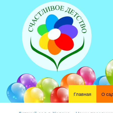
Главная
О са