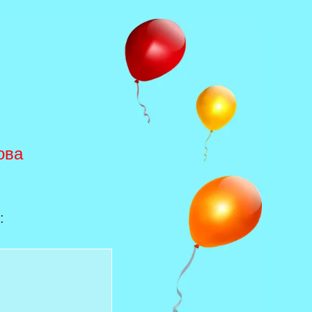
ова
: