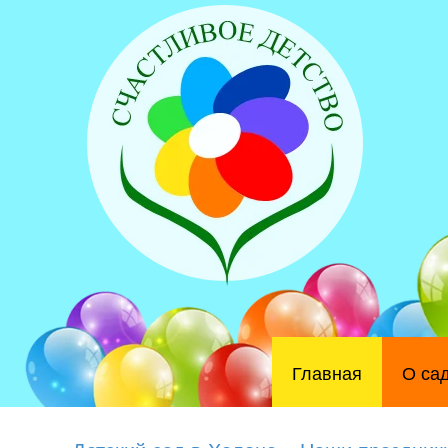
Главная
О са