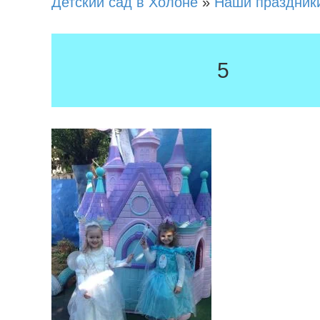
Детский сад в Холоне
»
Наши праздник
5