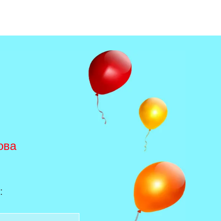
ова
: