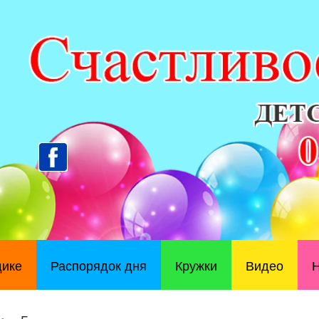
дике
Распорядок дня
Кружки
Видео
Н