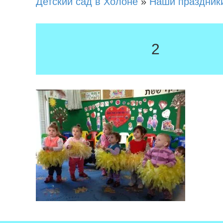
Детский сад в Холоне
»
Наши праздник
2