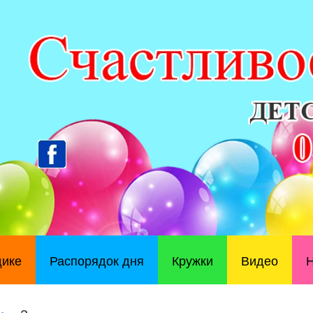
дике
Распорядок дня
Кружки
Видео
Н