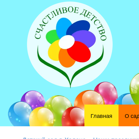
Главная
О са