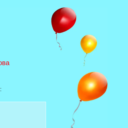
ова
: