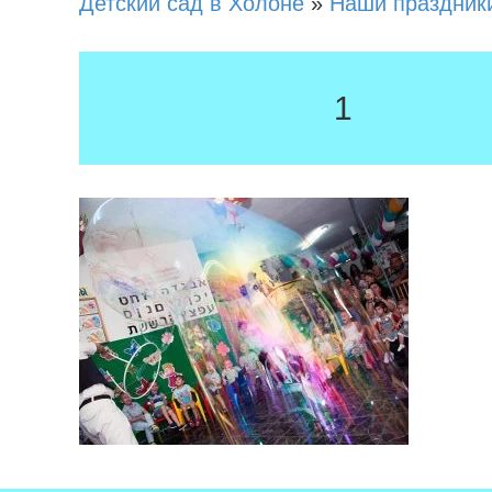
Детский сад в Холоне
»
Наши праздник
1