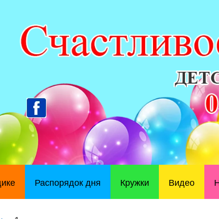
дике
Распорядок дня
Кружки
Видео
Н