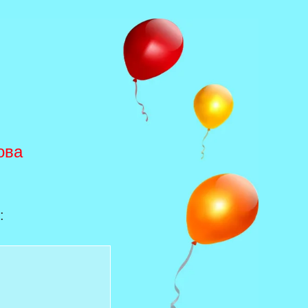
ова
: