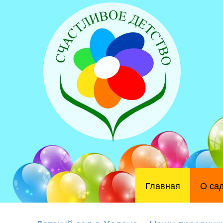
Главная
О са