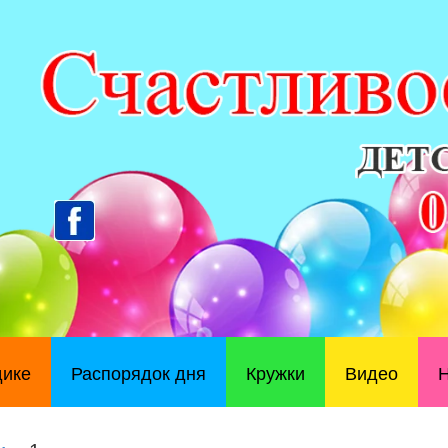
дике
Распорядок дня
Кружки
Видео
Н