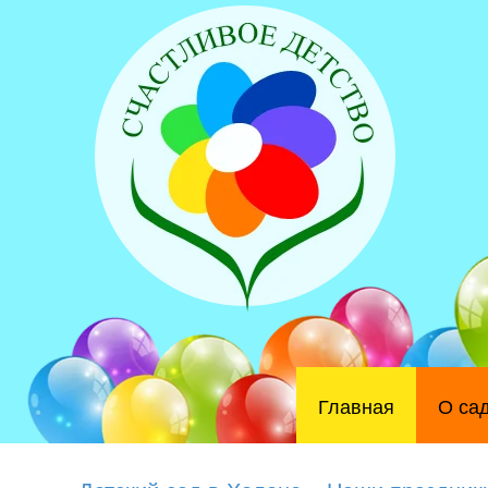
Главная
О са