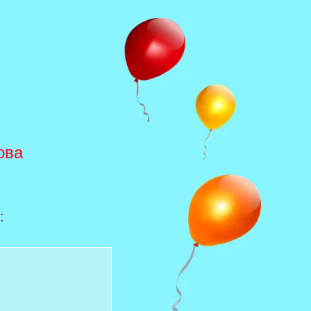
ова
: