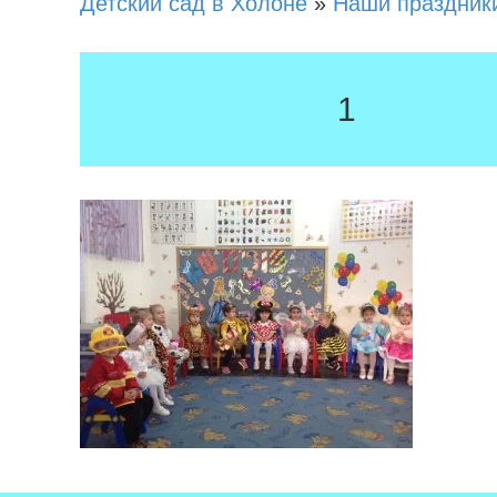
Детский сад в Холоне
»
Наши праздник
1