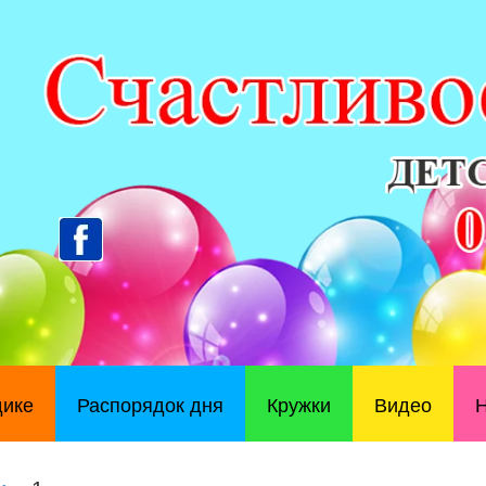
дике
Распорядок дня
Кружки
Видео
Н