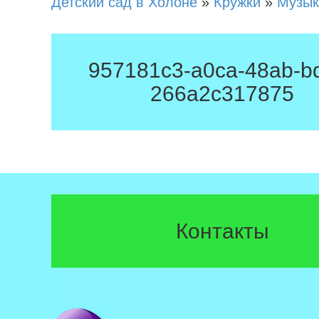
Детский сад в Холоне
»
Кружки
»
Музык
957181c3-a0ca-48ab-b
266a2c317875
Контакты