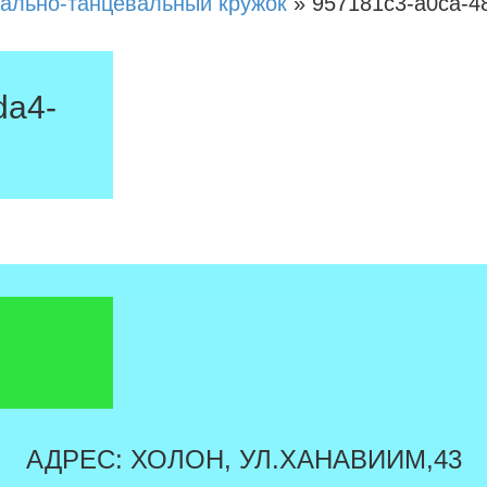
ально-танцевальный кружок
»
957181c3-a0ca-4
da4-
АДРЕС: ХОЛОН, УЛ.ХАНАВИИМ,43