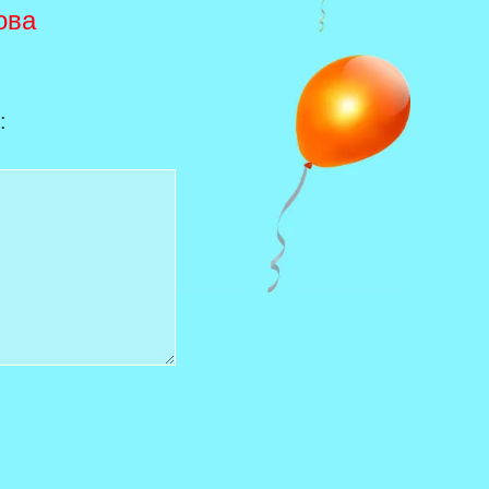
ова
: