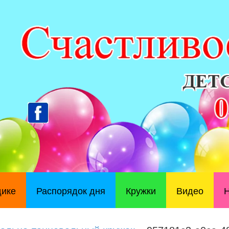
дике
Распорядок дня
Кружки
Видео
Н