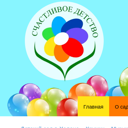
Главная
О са