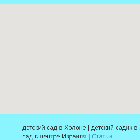
детский сад в Холоне | детский садик в
сад в центре Израиля |
Статьи