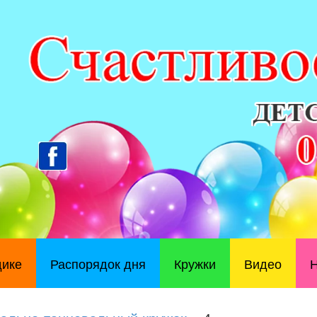
дике
Распорядок дня
Кружки
Видео
Н