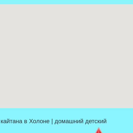
| кайтана в Холоне | домашний детский