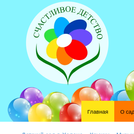
Главная
О са