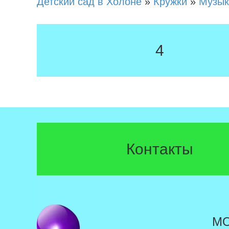
Детский сад в Холоне
»
Кружки
»
Музык
4
Контакты
М