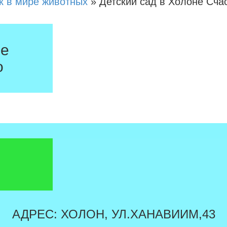
к в мире животных
»
Детский сад в Холоне Сча
не
о
АДРЕС: ХОЛОН, УЛ.ХАНАВИИМ,43