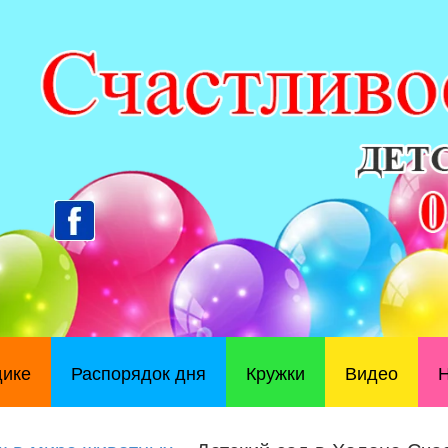
дике
Распорядок дня
Кружки
Видео
Н