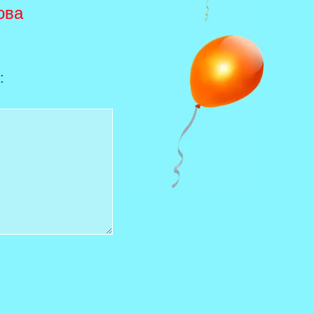
ова
: