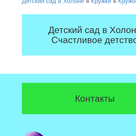
Детский сад в Холоне
»
Кружки
»
Кружо
Детский сад в Холо
Счастливое детств
Контакты