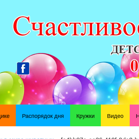
дике
Распорядок дня
Кружки
Видео
Н