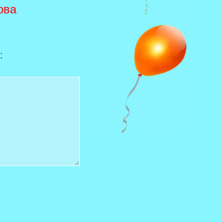
ова
: