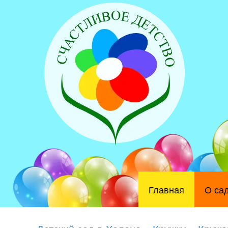
Главная
О са