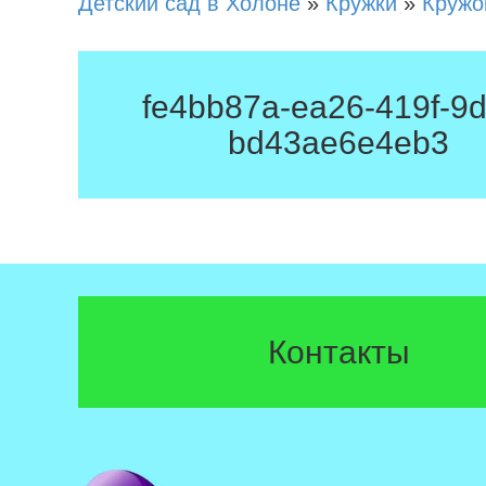
Детский сад в Холоне
»
Кружки
»
Кружо
fe4bb87a-ea26-419f-9d
bd43ae6e4eb3
Контакты