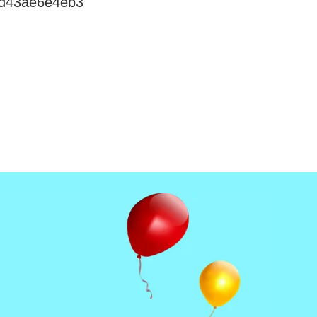
bd43ae6e4eb3