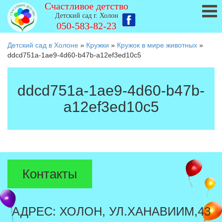
Счастливое детство
Детский сад г. Холон
050-583-82-23
Детский сад в Холоне
»
Кружки
»
Кружок в мире животных
»
ddcd751a-1ae9-4d60-b47b-a12ef3ed10c5
ddcd751a-1ae9-4d60-b47b-
a12ef3ed10c5
Контакты
АДРЕС: ХОЛОН, УЛ.ХАНАВИИМ,43