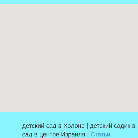
детский сад в Холоне | детский садик в
сад в центре Израиля |
Статьи