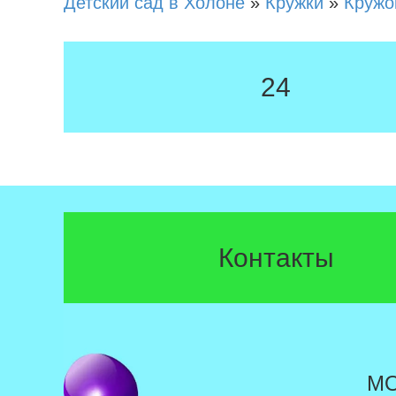
Детский сад в Холоне
»
Кружки
»
Кружо
24
Контакты
М