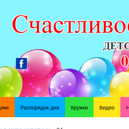
дике
Распорядок дня
Кружки
Видео
Н