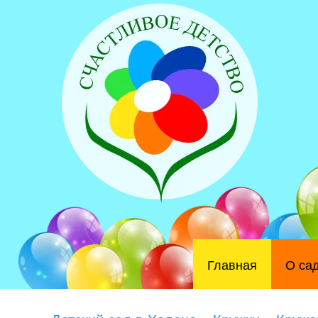
Главная
О са