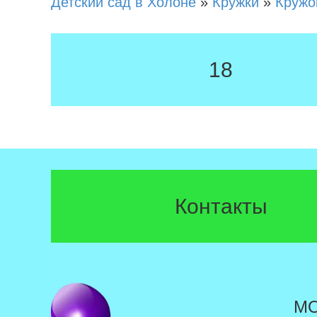
Детский сад в Холоне
»
Кружки
»
Кружо
18
Контакты
М