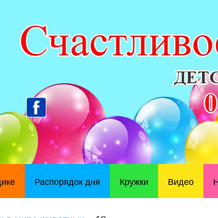
дике
Распорядок дня
Кружки
Видео
Н