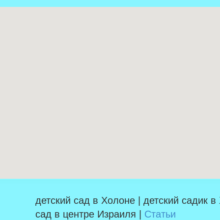
детский сад в Холоне | детский садик в
сад в центре Израиля |
Статьи