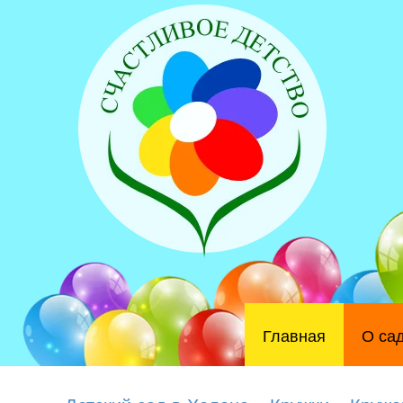
Главная
О са