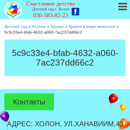
Счастливое детство
Детский сад г. Холон
050-583-82-23
Детский сад в Холоне
»
Кружки
»
Кружок в мире животных
»
5c9c33e4-bfab-4632-a060-7ac237dd66c2
5c9c33e4-bfab-4632-a060-
7ac237dd66c2
Контакты
АДРЕС: ХОЛОН, УЛ.ХАНАВИИМ,43