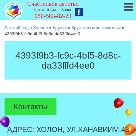
Счастливое детство
Детский сад г. Холон
050-583-82-23
Детский сад в Холоне
»
Кружки
»
Кружок в мире животных
»
4393f9b3-fc9c-4bf5-8d8c-da33fffd4ee0
4393f9b3-fc9c-4bf5-8d8c-
da33fffd4ee0
Контакты
АДРЕС: ХОЛОН, УЛ.ХАНАВИИМ,43