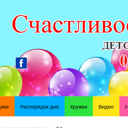
дике
Распорядок дня
Кружки
Видео
Н