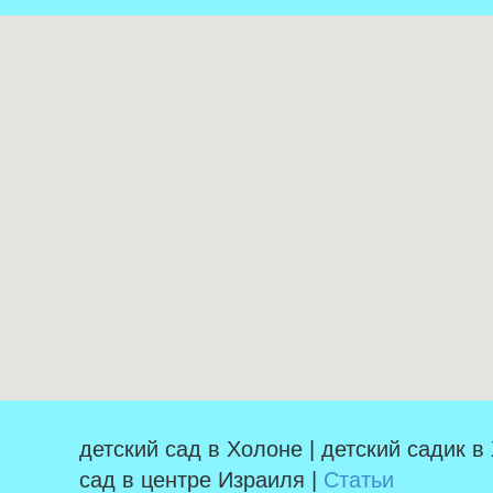
детский сад в Холоне | детский садик в
сад в центре Израиля |
Статьи