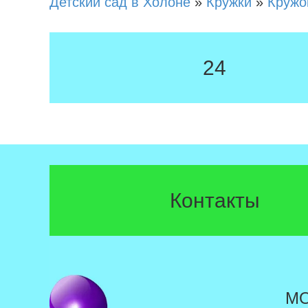
Детский сад в Холоне
»
Кружки
»
Кружо
24
Контакты
М