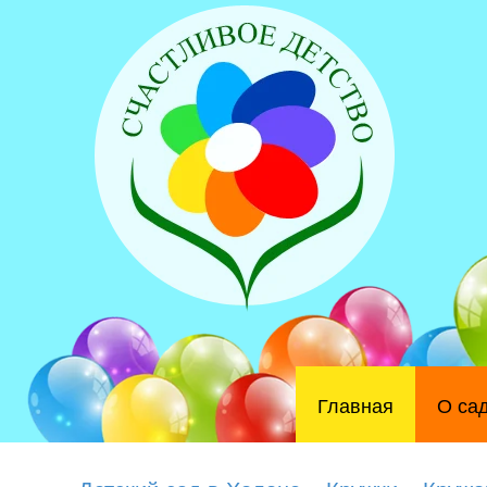
Главная
О са