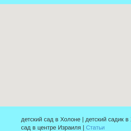
детский сад в Холоне | детский садик в
сад в центре Израиля |
Статьи