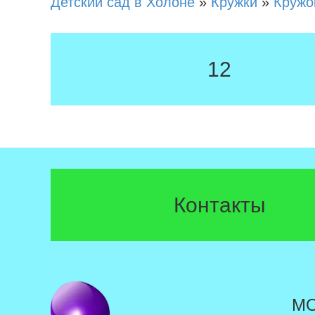
Детский сад в Холоне
»
Кружки
»
Кружо
12
Контакты
М