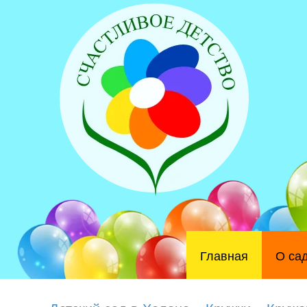
Главная
О са