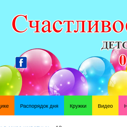
дике
Распорядок дня
Кружки
Видео
Н