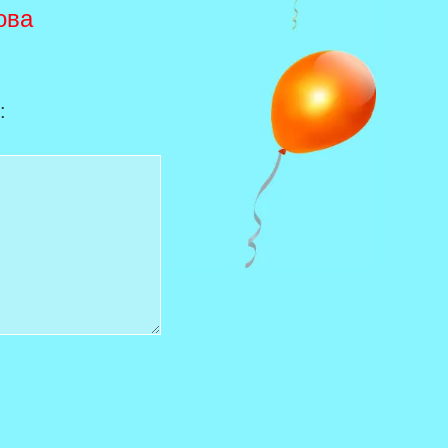
ова
: