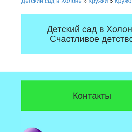
Детский сад в Холоне
»
Кружки
»
Кружо
Детский сад в Холо
Счастливое детств
Контакты