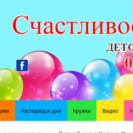
дике
Распорядок дня
Кружки
Видео
Н