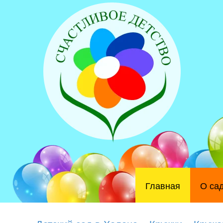
Главная
О са