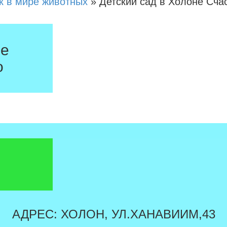
к в мире животных
»
Детский сад в Холоне Сча
не
о
АДРЕС: ХОЛОН, УЛ.ХАНАВИИМ,43