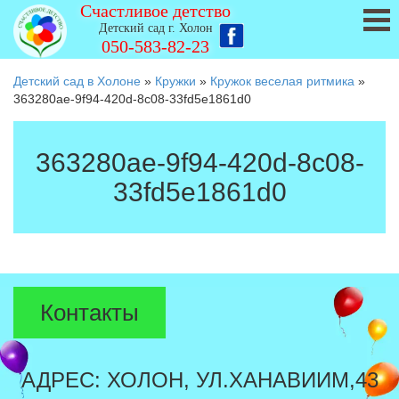
Счастливое детство
Детский сад г. Холон
050-583-82-23
Детский сад в Холоне
»
Кружки
»
Кружок веселая ритмика
»
363280ae-9f94-420d-8c08-33fd5e1861d0
363280ae-9f94-420d-8c08-
33fd5e1861d0
Контакты
АДРЕС: ХОЛОН, УЛ.ХАНАВИИМ,43