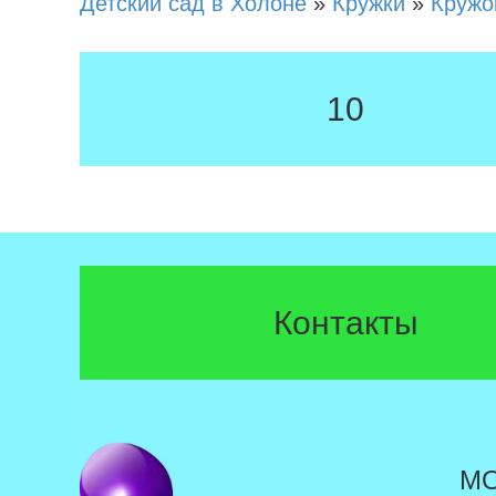
Детский сад в Холоне
»
Кружки
»
Кружо
10
Контакты
М