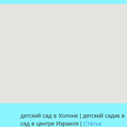
детский сад в Холоне | детский садик в
сад в центре Израиля |
Статьи