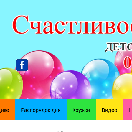
дике
Распорядок дня
Кружки
Видео
Н