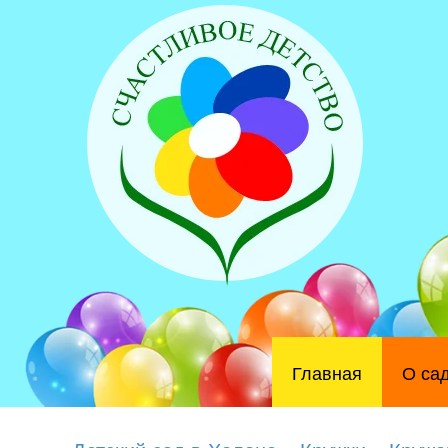
Главная
О са