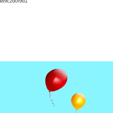
a89c2d0f9d1