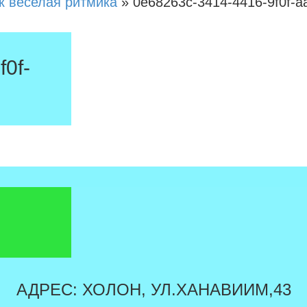
к веселая ритмика
»
0e68263c-3414-4416-9f0f-a
0f-
АДРЕС: ХОЛОН, УЛ.ХАНАВИИМ,43