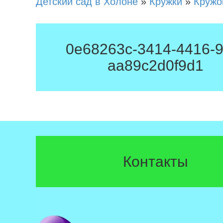
Детский сад в Холоне
»
Кружки
»
Кружо
0e68263c-3414-4416-9f
aa89c2d0f9d1
Контакты