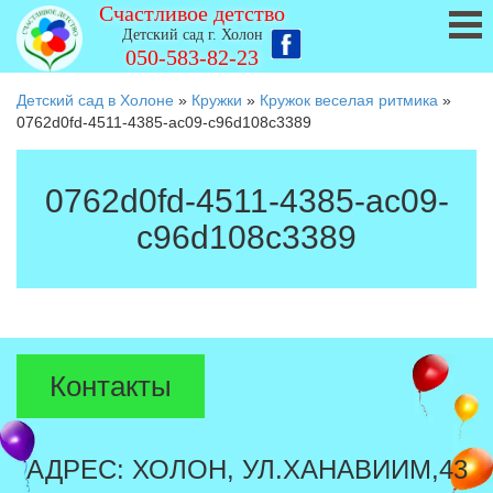
Счастливое детство
Детский сад г. Холон
050-583-82-23
Детский сад в Холоне
»
Кружки
»
Кружок веселая ритмика
»
0762d0fd-4511-4385-ac09-c96d108c3389
0762d0fd-4511-4385-ac09-
c96d108c3389
Контакты
АДРЕС: ХОЛОН, УЛ.ХАНАВИИМ,43