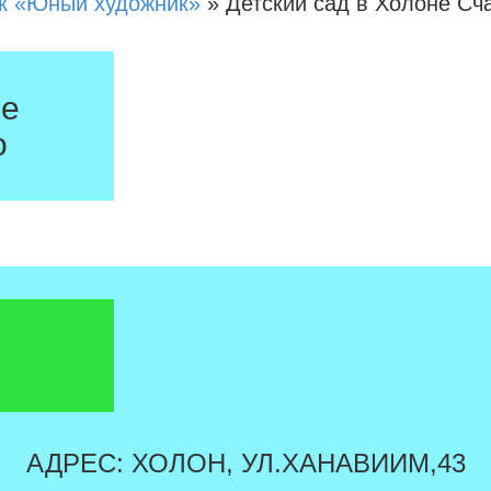
к «Юный художник»
»
Детский сад в Холоне Сч
не
о
АДРЕС: ХОЛОН, УЛ.ХАНАВИИМ,43