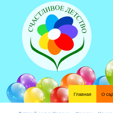
Главная
О са