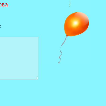
ова
: