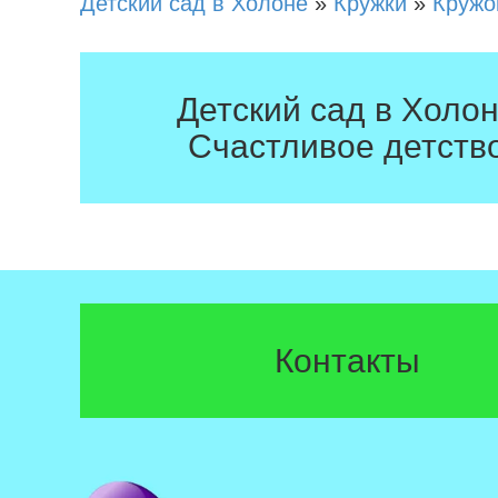
Детский сад в Холоне
»
Кружки
»
Кружо
Детский сад в Холо
Счастливое детств
Контакты