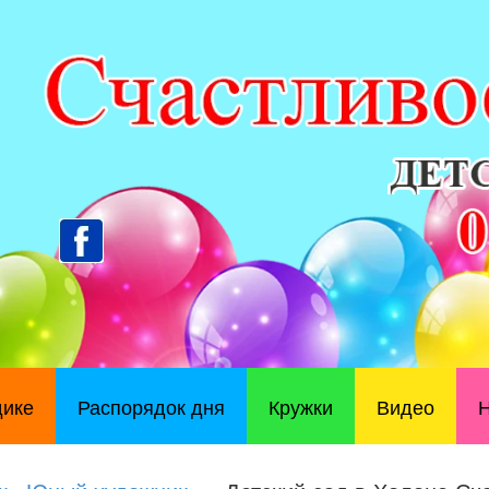
дике
Распорядок дня
Кружки
Видео
Н