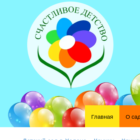
Главная
О са