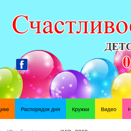
дике
Распорядок дня
Кружки
Видео
Н