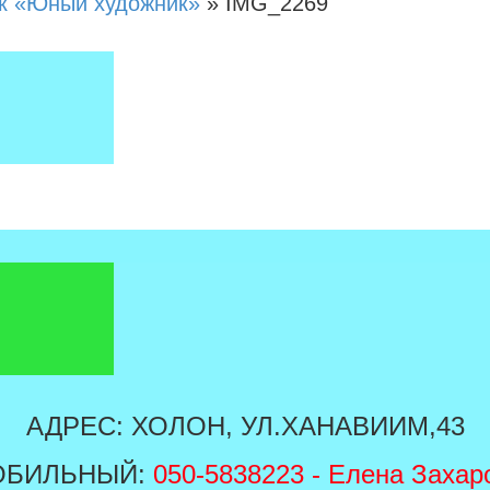
к «Юный художник»
»
IMG_2269
АДРЕС: ХОЛОН, УЛ.ХАНАВИИМ,43
ОБИЛЬНЫЙ:
050-5838223
- Елена Захар