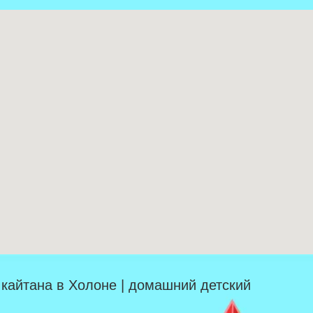
| кайтана в Холоне | домашний детский