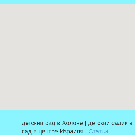
детский сад в Холоне | детский садик в
сад в центре Израиля |
Статьи