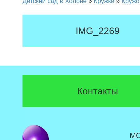
Детский сад в Холоне
»
Кружки
»
Кружо
IMG_2269
Контакты
М