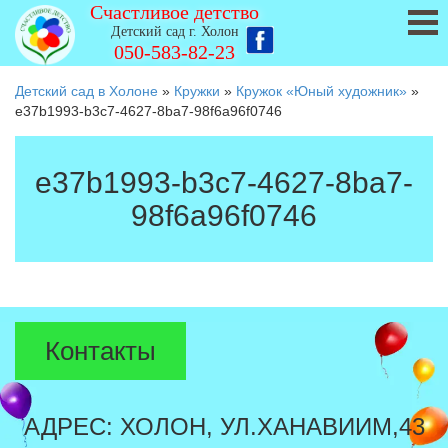
Счастливое детство
Детский сад г. Холон
050-583-82-23
Детский сад в Холоне
»
Кружки
»
Кружок «Юный художник»
»
e37b1993-b3c7-4627-8ba7-98f6a96f0746
e37b1993-b3c7-4627-8ba7-
98f6a96f0746
Контакты
АДРЕС: ХОЛОН, УЛ.ХАНАВИИМ,43