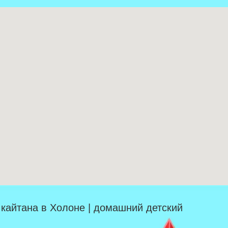
| кайтана в Холоне | домашний детский