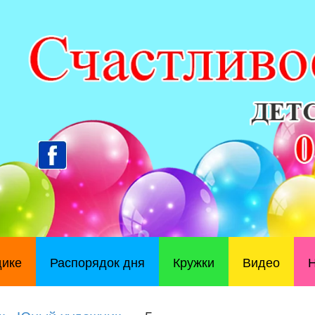
дике
Распорядок дня
Кружки
Видео
Н