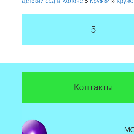
Детский сад в Холоне
»
Кружки
»
Кружо
5
Контакты
М