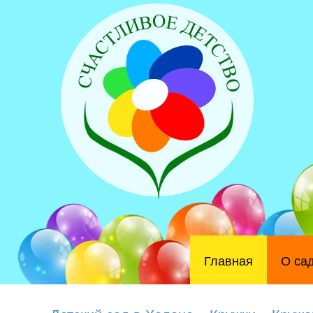
Главная
О са