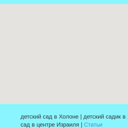
детский сад в Холоне | детский садик в
сад в центре Израиля |
Статьи