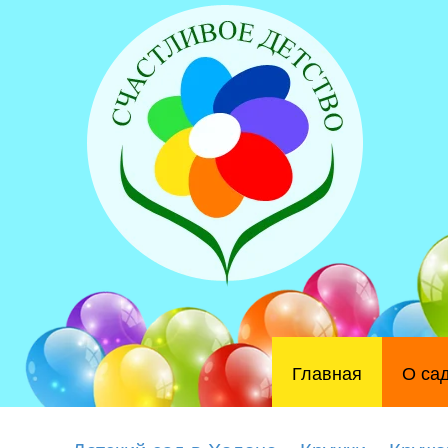
Главная
О са