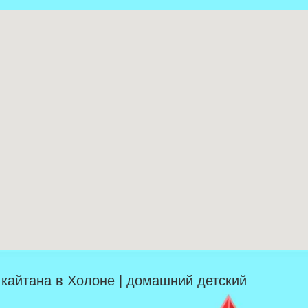
| кайтана в Холоне | домашний детский