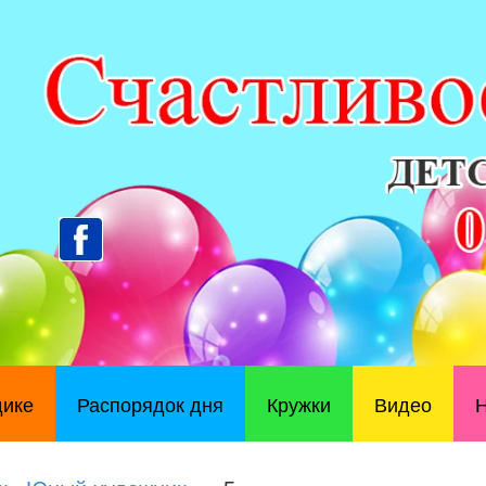
дике
Распорядок дня
Кружки
Видео
Н