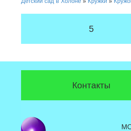
Детский сад в Холоне
»
Кружки
»
Кружо
5
Контакты
М