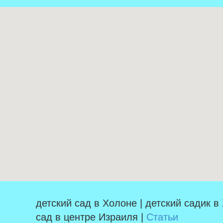
детский сад в Холоне | детский садик в
сад в центре Израиля |
Статьи