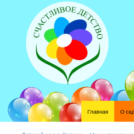
Главная
О са