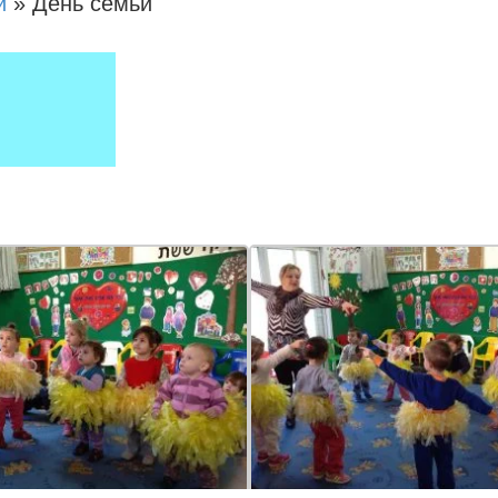
и
»
День семьи