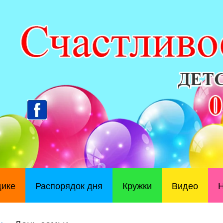
дике
Распорядок дня
Кружки
Видео
Н