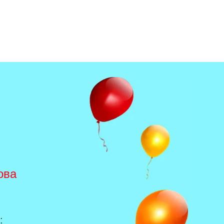
ова
: